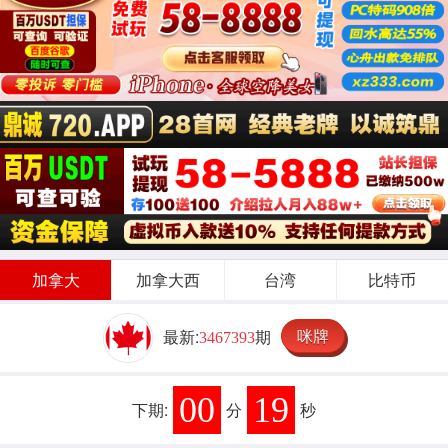
加拿大
加拿大西
台湾
比特币
咪牌
最新:
期
3467393
00
19
下期:
分
秒